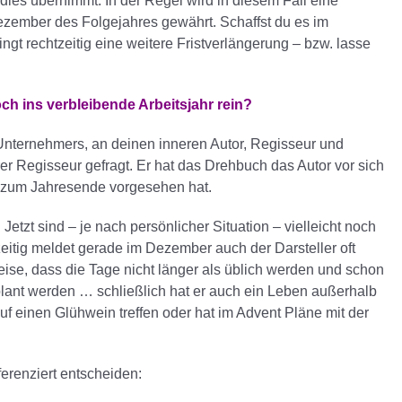
dies übernimmt: In der Regel wird in diesem Fall eine
ezember des Folgejahres gewährt. Schaffst du es im
t rechtzeitig eine weitere Fristverlängerung – bzw. lasse
ch ins verbleibende Arbeitsjahr rein?
 Unternehmers, an deinen inneren Autor, Regisseur und
erer Regisseur gefragt. Er hat das Drehbuch das Autor vor sich
is zum Jahresende vorgesehen hat.
 Jetzt sind – je nach persönlicher Situation – vielleicht noch
zeitig meldet gerade im Dezember auch der Darsteller oft
ise, dass die Tage nicht länger als üblich werden und schon
plant werden … schließlich hat er auch ein Leben außerhalb
auf einen Glühwein treffen oder hat im Advent Pläne mit der
erenziert entscheiden: