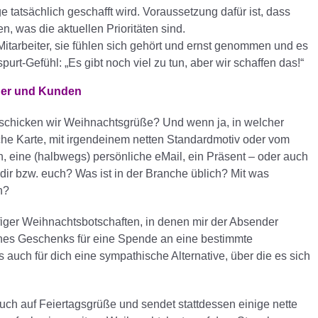
ge tatsächlich geschafft wird. Voraussetzung dafür ist, dass
 was die aktuellen Prioritäten sind.
 Mitarbeiter, sie fühlen sich gehört und ernst genommen und es
rt-Gefühl: „Es gibt noch viel zu tun, aber wir schaffen das!“
tner und Kunden
erschicken wir Weihnachtsgrüße? Und wenn ja, in welcher
sche Karte, mit irgendeinem netten Standardmotiv oder vom
en, eine (halbwegs) persönliche eMail, ein Präsent – oder auch
 dir bzw. euch? Was ist in der Branche üblich? Mit was
n?
iger Weihnachtsbotschaften, in denen mir der Absender
 eines Geschenks für eine Spende an eine bestimmte
es auch für dich eine sympathische Alternative, über die es sich
auch auf Feiertagsgrüße und sendet stattdessen einige nette