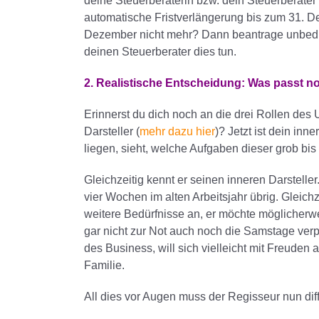
deine Steuerberaterin bzw. dein Steuerberater 
automatische Fristverlängerung bis zum 31. D
Dezember nicht mehr? Dann beantrage unbeding
deinen Steuerberater dies tun.
2. Realistische Entscheidung: Was passt no
Erinnerst du dich noch an die drei Rollen des
Darsteller (
mehr dazu hier
)? Jetzt ist dein inn
liegen, sieht, welche Aufgaben dieser grob b
Gleichzeitig kennt er seinen inneren Darsteller.
vier Wochen im alten Arbeitsjahr übrig. Gleich
weitere Bedürfnisse an, er möchte möglicherwe
gar nicht zur Not auch noch die Samstage ver
des Business, will sich vielleicht mit Freuden 
Familie.
All dies vor Augen muss der Regisseur nun diff