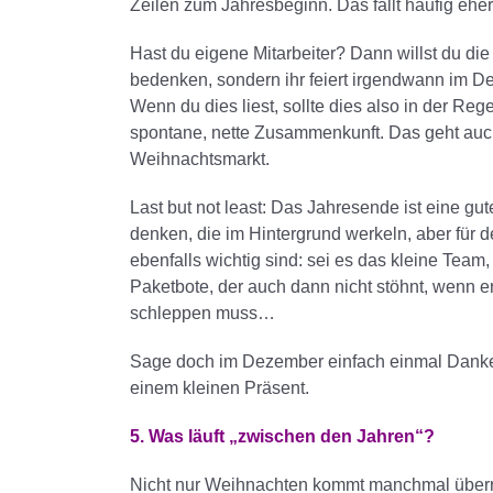
Zeilen zum Jahresbeginn. Das fällt häufig ehe
Hast du eigene Mitarbeiter? Dann willst du di
bedenken, sondern ihr feiert irgendwann im D
Wenn du dies liest, sollte dies also in der Reg
spontane, nette Zusammenkunft. Das geht auc
Weihnachtsmarkt.
Last but not least: Das Jahresende ist eine g
denken, die im Hintergrund werkeln, aber für
ebenfalls wichtig sind: sei es das kleine Team
Paketbote, der auch dann nicht stöhnt, wenn e
schleppen muss…
Sage doch im Dezember einfach einmal Danke
einem kleinen Präsent.
5. Was läuft „zwischen den Jahren“?
Nicht nur Weihnachten kommt manchmal überr