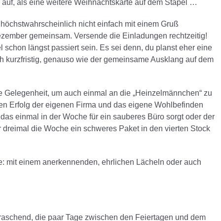
r auf, als eine weitere Weihnachtskarte auf dem Stapel …
e höchstwahrscheinlich nicht einfach mit einem Gruß
ezember gemeinsam. Versende die Einladungen rechtzeitig!
el schon längst passiert sein. Es sei denn, du planst eher eine
h kurzfristig, genauso wie der gemeinsame Ausklang auf dem
ute Gelegenheit, um auch einmal an die „Heinzelmännchen“ zu
 den Erfolg der eigenen Firma und das eigene Wohlbefinden
, das einmal in der Woche für ein sauberes Büro sorgt oder der
r dreimal die Woche ein schweres Paket in den vierten Stock
: mit einem anerkennenden, ehrlichen Lächeln oder auch
aschend, die paar Tage zwischen den Feiertagen und dem